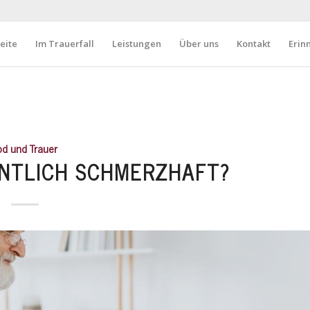
eite
Im Trauerfall
Leistungen
Über uns
Kontakt
Erin
od und Trauer
ENTLICH SCHMERZHAFT?