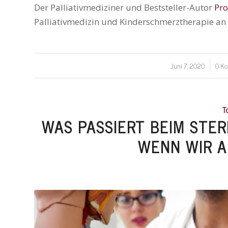
Der Palliativmediziner und Beststeller-Autor
Pro
Palliativmedizin und Kinderschmerztherapie an 
Juni 7, 2020
0 K
/
T
WAS PASSIERT BEIM STER
WENN WIR 