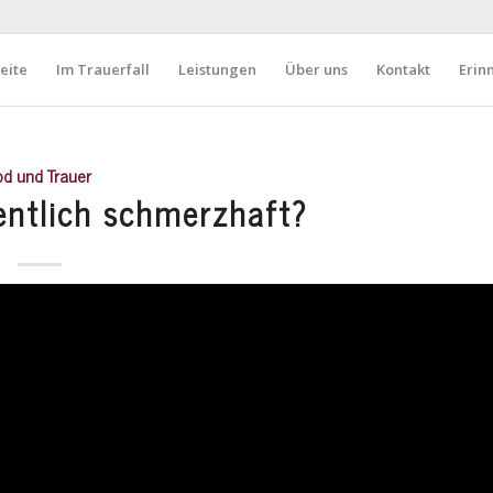
eite
Im Trauerfall
Leistungen
Über uns
Kontakt
Erin
od und Trauer
gentlich schmerzhaft?