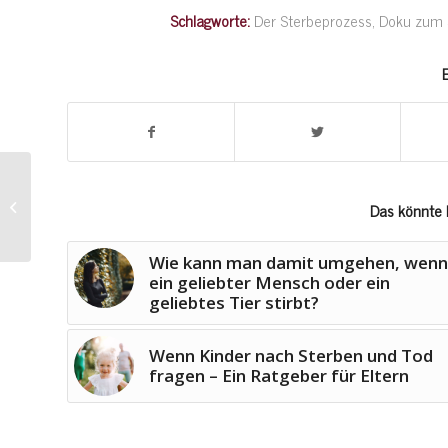
Schlagworte:
Der Sterbeprozess
,
Doku zum 
E
Was passiert beim
Sterben? Das passiert
Das könnte 
im Körper wenn wir
Abschied nehmen
Wie kann man damit umgehen, wenn
ein geliebter Mensch oder ein
geliebtes Tier stirbt?
Wenn Kinder nach Sterben und Tod
fragen – Ein Ratgeber für Eltern